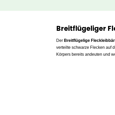
Zum
Inhalt
Breitflügeliger 
springen
Der
Breitflügelige Fleckleibbä
verteilte schwarze Flecken auf d
Körpers bereits andeuten und wo