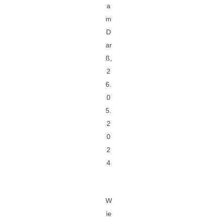
a
m
D
ar
ß,
2
6.
0
5.
2
0
2
4
W
ie