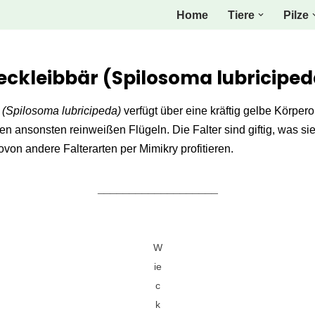
Home
Tiere
Pilze
Fleckleibbär (Spilosoma lubricipe
r
(Spilosoma lubricipeda)
verfügt über eine kräftig gelbe Körpe
en ansonsten reinweißen Flügeln. Die Falter sind giftig, was si
von andere Falterarten per Mimikry profitieren.
___________________
W
ie
c
k