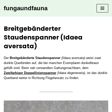
fungaundfauna
Zum
Inhalt
springen
Breitgebänderter
Staudenspanner (Idaea
aversata)
Der
Breitgebänderte Staudenspanner
(Idaea aversata)
weist zwei
dunkle Querbinden auf, die bei manchen Exemplaren dunkelbraun
gefüllt sind. Beim nah verwandten Gattungsnachbarn, dem
Zweifarbiger Doppellinienspanner
(Idaea degeneraria)
, ist das dunkle
Querband weiter in Richtung Flügelansatz zu finden.
___________________