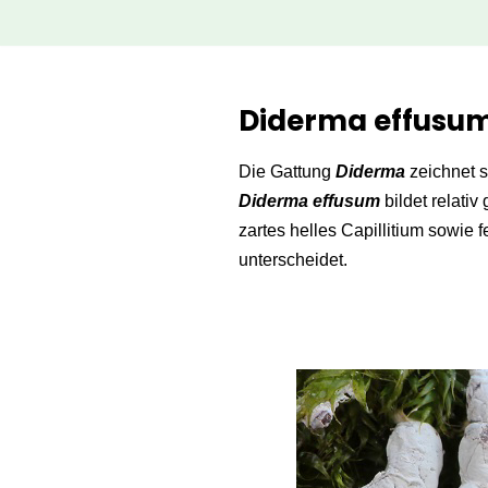
Zum
Inhalt
Diderma effusu
springen
Die Gattung
Diderma
zeichnet s
Diderma effusum
bildet relativ
zartes helles Capillitium sowie
unterscheidet.