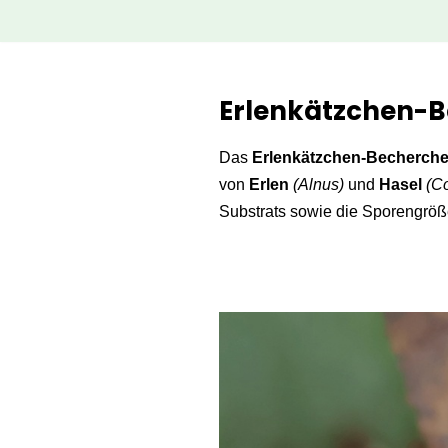
Zum
Inhalt
Erlenkätzchen-B
springen
Das
Erlenkätzchen-Becherch
von
Erlen
(Alnus)
und
Hasel
(Co
Substrats sowie die Sporengröße