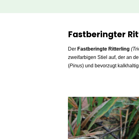
Zum
Inhalt
Fastberingter Ri
springen
Der
Fastberingte Ritterling
(Tr
zweifarbigen Stiel auf, der an de
(
Pinus
) und bevorzugt kalkhalti