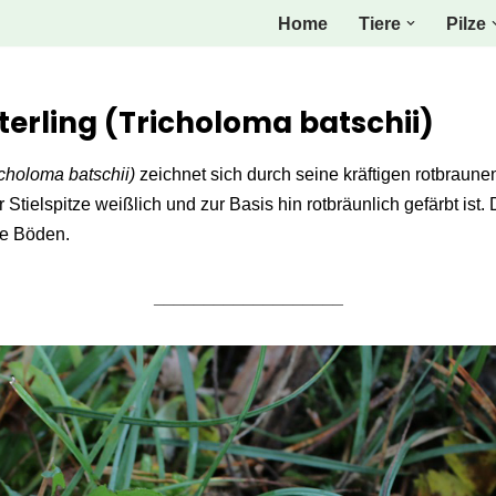
Home
Tiere
Pilze
tterling (Tricholoma batschii)
icholoma batschii)
zeichnet sich durch seine kräftigen rotbraun
r Stielspitze weißlich und zur Basis hin rotbräunlich gefärbt ist.
ge Böden.
___________________