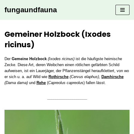
fungaundfauna
Zum
Inhalt
springen
Gemeiner Holzbock (Ixodes
ricinus)
Der
Gemeine Holzbock
(Ixodes ricinus)
ist die häufigste heimische
Zecke. Diese Art, deren Weibchen einen rötlichen gefärbten Schild
aufweisen, ist ein Lauerjäger, der Pflanzenstängel heraufklettert, von wo
er sich u. a. auf Wild wie
Rothirsche
(Cervus elaphus)
,
Damhirsche
(Dama dama)
und
Rehe
(
Capreolus capreolu
s) fallen lässt.
___________________