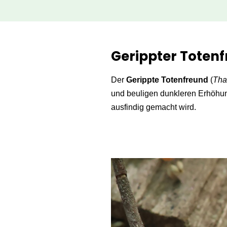
Zum
Inhalt
Gerippter Totenf
springen
Der
Gerippte Totenfreund
(
Tha
und beuligen dunkleren Erhöhung
ausfindig gemacht wird.