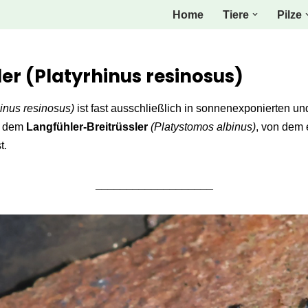
Home
Tiere
Pilze
ler (Platyrhinus resinosus)
hinus resinosus)
ist fast ausschließlich in sonnenexponierten u
lt dem
Langfühler-Breitrüssler
(Platystomos albinus)
, von dem 
t.
___________________