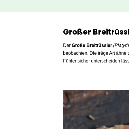
Zum
Inhalt
Großer Breitrüss
springen
Der
Große Breitrüssler
(Platyr
beobachten. Die träge Art ähne
Fühler sicher unterscheiden läss