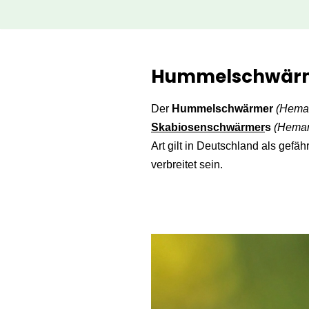
Zum
Inhalt
Hummelschwärme
springen
Der
Hummelschwärmer
(Hemari
Skabiosenschwärmer
s
(Hemari
Art gilt in Deutschland als gefä
verbreitet sein.