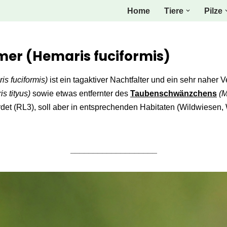
Home
Tiere
Pilze
r (Hemaris fuciformis)
s fuciformis)
ist ein tagaktiver Nachtfalter und ein sehr naher 
s tityus)
sowie etwas entfernter des
Taubenschwänzchens
(M
hrdet (RL3), soll aber in entsprechenden Habitaten (Wildwiesen, 
___________________