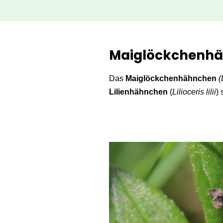
Zum
Inhalt
Maiglöckchenhäh
springen
Das
Maiglöckchenhähnchen
(
Lilienhähnchen
(
Lilioceris lilii
)