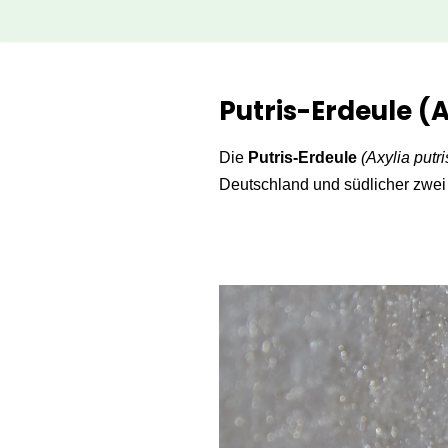
Zum
Inhalt
Putris-Erdeule (A
springen
Die
Putris-Erdeule
(Axylia putri
Deutschland und südlicher zwei