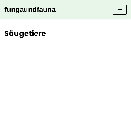
fungaundfauna
Zum
Inhalt
springen
Säugetiere