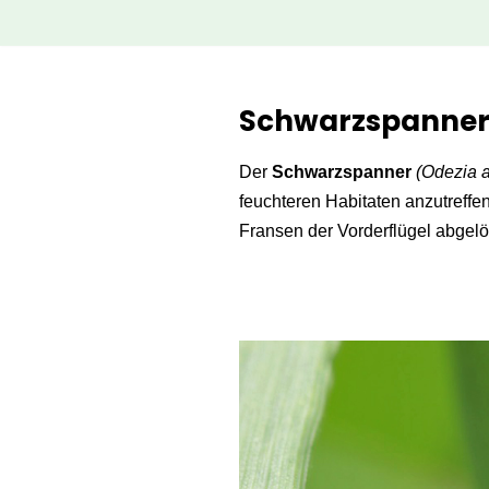
Zum
Inhalt
Schwarzspanner 
springen
Der
Schwarzspanner
(Odezia a
feuchteren Habitaten anzutreffen 
Fransen der Vorderflügel abgelös