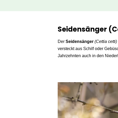
Zum
Inhalt
Seidensänger (Ce
springen
Der
Seidensänger
(Cettia cetti)
versteckt aus Schilf oder Gebüsc
Jahrzehnten auch in den Niede