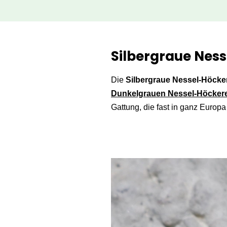
Zum
Inhalt
Silbergraue Ness
springen
Die
Silbergraue Nessel-Höcke
Dunkelgrauen Nessel-Höcker
Gattung, die fast in ganz Europa