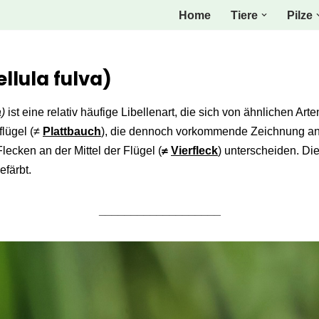
Home
Tiere
Pilze
ellula fulva)
a)
ist eine relativ häufige Libellenart, die sich von ähnlichen Ar
flügel (≠
Plattbauch
), die dennoch vorkommende Zeichnung an 
lecken an der Mittel der Flügel (
≠
Vierfleck
) unterscheiden. Di
efärbt.
___________________