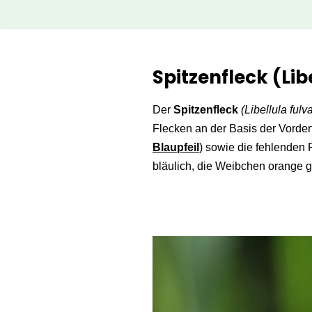
Zum
Inhalt
Spitzenfleck (Lib
springen
Der
Spitzenfleck
(Libellula fulv
Flecken an der Basis der Vorder
Blaupfeil
) sowie die fehlenden F
bläulich, die Weibchen orange g