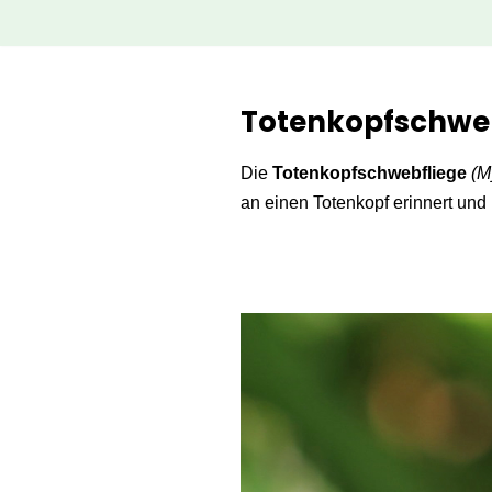
Zum
Inhalt
Totenkopfschweb
springen
Die
Totenkopfschwebfliege
(M
an einen Totenkopf erinnert und 