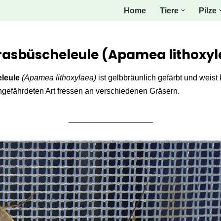
Home
Tiere
Pilze
rasbüscheleule (Apamea lithoxy
leule
(Apamea lithoxylaea)
ist gelbbräunlich gefärbt und weist
ngefährdeten Art fressen an verschiedenen Gräsern.
___________________