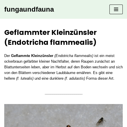
fungaundfauna
Zum
Inhalt
springen
Geflammter Kleinzünsler
(Endotricha flammealis)
Der
Geflammte Kleinzünsler
(Endotricha flammealis)
ist ein meist
ockerbraun gefärbter kleiner Nachtfalter, deren Raupen zunächst an
Blattunterseiten leben, aber im Herbst auf den Boden wechseln und sich
von den Blättern verschiedener Laubbäume ernähren. Es gibt eine
hellere
(f. lutealis)
und eine dunklere
(f. adulastis)
Forma dieser Art.
___________________