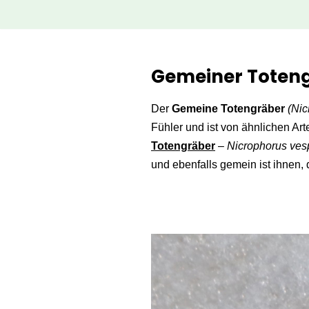
Zum
Inhalt
Gemeiner Toteng
springen
Der
Gemeine Totengräber
(Nic
Fühler und ist von ähnlichen Arte
Totengräber
–
Nicrophorus vesp
und ebenfalls gemein ist ihnen, 