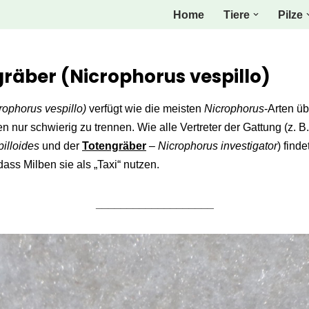
Home
Tiere
Pilze
räber (Nicrophorus vespillo)
rophorus vespillo)
verfügt wie die meisten
Nicrophorus
-Arten üb
n nur schwierig zu trennen. Wie alle Vertreter der Gattung (z. B.
illoides
und der
Totengräber
–
Nicrophorus investigator
) find
dass Milben sie als „Taxi“ nutzen.
___________________