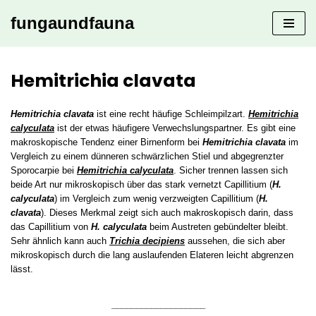
fungaundfauna
Zum
Inhalt
springen
Hemitrichia clavata
Hemitrichia clavata
ist eine recht häufige Schleimpilzart.
Hemitrichia
calyculata
ist der etwas häufigere Verwechslungspartner. Es gibt eine
makroskopische Tendenz einer Birnenform bei
Hemitrichia clavata
im
Vergleich zu einem dünneren schwärzlichen Stiel und abgegrenzter
Sporocarpie bei
Hemitrichia calyculata
. Sicher trennen lassen sich
beide Art nur mikroskopisch über das stark vernetzt Capillitium (
H.
calyculata
) im Vergleich zum wenig verzweigten Capillitium (
H.
clavata
). Dieses Merkmal zeigt sich auch makroskopisch darin, dass
das Capillitium von
H. calyculata
beim Austreten gebündelter bleibt.
Sehr ähnlich kann auch
Trichia decipiens
aussehen, die sich aber
mikroskopisch durch die lang auslaufenden Elateren leicht abgrenzen
lässt.
___________________