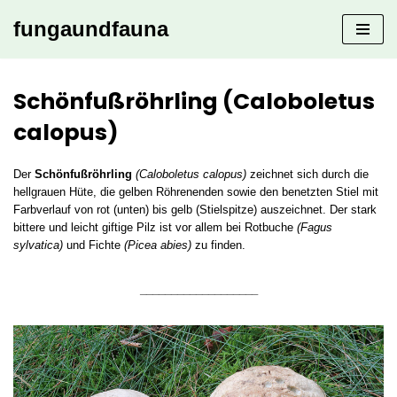
fungaundfauna
Zum
Inhalt
springen
Schönfußröhrling (Caloboletus
calopus)
Der
Schönfußröhrling
(Caloboletus calopus)
zeichnet sich durch die
hellgrauen Hüte, die gelben Röhrenenden sowie den benetzten Stiel mit
Farbverlauf von rot (unten) bis gelb (Stielspitze) auszeichnet. Der stark
bittere und leicht giftige Pilz ist vor allem bei Rotbuche
(Fagus
sylvatica)
und Fichte
(Picea abies)
zu finden.
___________________