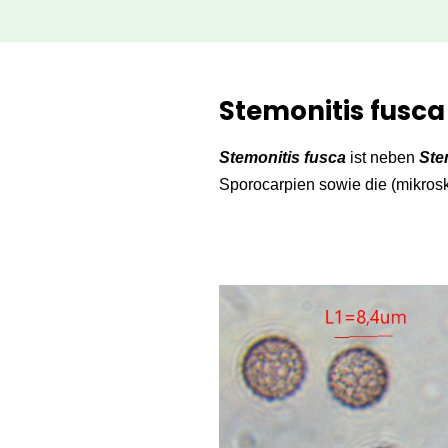
Zum
Inhalt
Stemonitis fusca
springen
Stemonitis fusca
ist neben
Ste
Sporocarpien sowie die (mikrosko