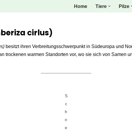
Home
Tiere
Pilze
riza cirlus)
us)
besitzt ihren Verbreitungsschwerpunkt in Südeuropa und No
an trockenen warmen Standorten vor, wo sie sich von Samen un
___________________
S
c
h
n
e