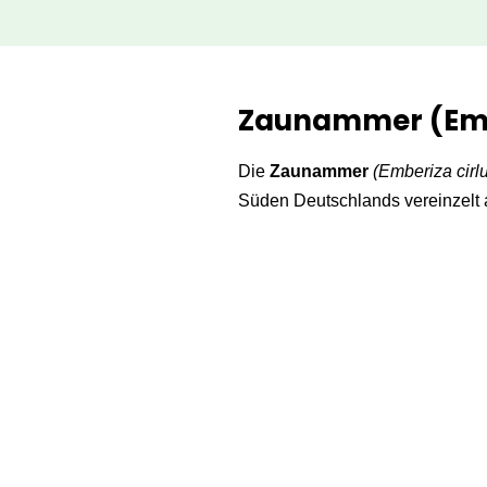
Zum
Inhalt
Zaunammer (Embe
springen
Die
Zaunammer
(Emberiza cirl
Süden Deutschlands vereinzelt 